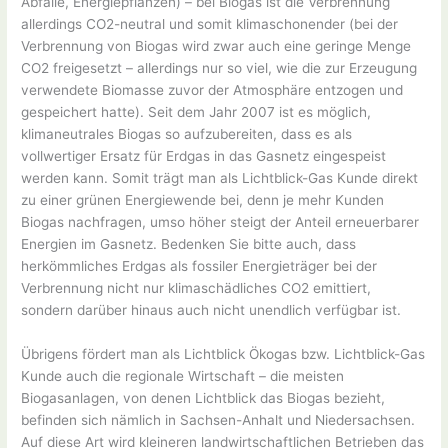
Abfälle, Energiepflanzen) – bei Biogas ist die Verbrennung
allerdings CO2-neutral und somit klimaschonender (bei der
Verbrennung von Biogas wird zwar auch eine geringe Menge
CO2 freigesetzt – allerdings nur so viel, wie die zur Erzeugung
verwendete Biomasse zuvor der Atmosphäre entzogen und
gespeichert hatte). Seit dem Jahr 2007 ist es möglich,
klimaneutrales Biogas so aufzubereiten, dass es als
vollwertiger Ersatz für Erdgas in das Gasnetz eingespeist
werden kann. Somit trägt man als Lichtblick-Gas Kunde direkt
zu einer grünen Energiewende bei, denn je mehr Kunden
Biogas nachfragen, umso höher steigt der Anteil erneuerbarer
Energien im Gasnetz. Bedenken Sie bitte auch, dass
herkömmliches Erdgas als fossiler Energieträger bei der
Verbrennung nicht nur klimaschädliches CO2 emittiert,
sondern darüber hinaus auch nicht unendlich verfügbar ist.
Übrigens fördert man als Lichtblick Ökogas bzw. Lichtblick-Gas
Kunde auch die regionale Wirtschaft – die meisten
Biogasanlagen, von denen Lichtblick das Biogas bezieht,
befinden sich nämlich in Sachsen-Anhalt und Niedersachsen.
Auf diese Art wird kleineren landwirtschaftlichen Betrieben das