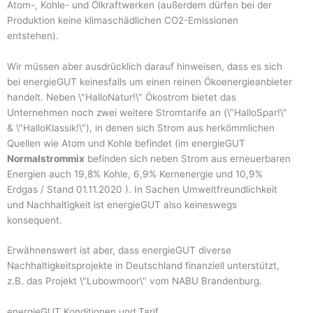
Atom-, Kohle- und Ölkraftwerken (außerdem dürfen bei der
Produktion keine klimaschädlichen CO2-Emissionen
entstehen).
Wir müssen aber ausdrücklich darauf hinweisen, dass es sich
bei energieGUT keinesfalls um einen reinen Ökoenergieanbieter
handelt. Neben \"HalloNatur!\" Ökostrom bietet das
Unternehmen noch zwei weitere Stromtarife an (\"HalloSpar!\"
& \"HalloKlassik!\"), in denen sich Strom aus herkömmlichen
Quellen wie Atom und Kohle befindet (im energieGUT
Normalstrommix
befinden sich neben Strom aus erneuerbaren
Energien auch 19,8% Kohle, 6,9% Kernenergie und 10,9%
Erdgas / Stand 01.11.2020 ). In Sachen Umweltfreundlichkeit
und Nachhaltigkeit ist energieGUT also keineswegs
konsequent.
Erwähnenswert ist aber, dass energieGUT diverse
Nachhaltigkeitsprojekte in Deutschland finanziell unterstützt,
z.B. das Projekt \"Lubowmoor\" vom NABU Brandenburg.
energieGUT Konditionen und Tarif