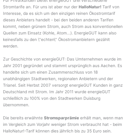
Für Privatkunden bietet energieGUT drei verschiedene
Stromtarife an. Für uns ist aber nur der
HalloNatur!
Tarif von
Interesse, da es sich um den einzigen reinen Ökostromtarif
dieses Anbieters handelt - bei den beiden anderen Tarifen
kommt, neben grünem Strom, auch Strom aus konventionellen
Quellen zum Einsatz (Kohle, Atom...). EnergieGUT kann also
keinesfalls zu den \"echten\" Ökostromanbietern gezählt
werden.
Zur Geschichte von energieGUT: Das Umternehmen wurde im
Jahr 2001 gegründet und stammt ursprünglich aus Aachen. Es
handelte sich um einen Zusammenschluss von 18
unabhängigen Stadtwerken, regionalen Anbietern und der
Trianel. Seit Herbst 2007 versorgt energieGUT Kunden in ganz
Deutschland mit Strom. Im Jahr 2011 wurde energieGUT
schließlich zu 100% von den Stadtwerken Duisburg
übernommen.
Die bereits erwähnte
Stromsparprämie
erhält man, wenn man
im Vergleich zum Vorjahr weniger Strom verbraucht hat - beim
HalloNatur!-Tarif können dies jährlich bis zu 35 Euro sein.