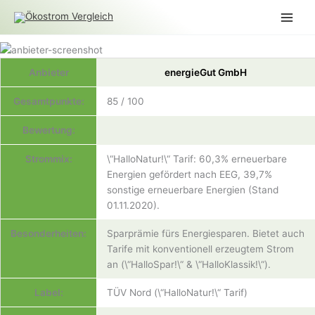
Zum
Inhalt
springen
Anbieter
energieGut GmbH
Gesamtpunkte:
85 / 100
Bewertung:
Strommix:
\“HalloNatur!\“ Tarif: 60,3% erneuerbare
Energien gefördert nach EEG, 39,7%
sonstige erneuerbare Energien (Stand
01.11.2020).
Besonderheiten:
Sparprämie fürs Energiesparen. Bietet auch
Tarife mit konventionell erzeugtem Strom
an (\“HalloSpar!\“ & \“HalloKlassik!\“).
Label:
TÜV Nord (\“HalloNatur!\“ Tarif)