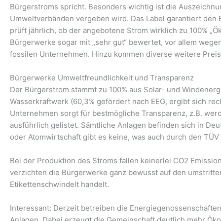
Bürgerstroms spricht. Besonders wichtig ist die Auszeichn
Umweltverbänden vergeben wird. Das Label garantiert den
prüft jährlich, ob der angebotene Strom wirklich zu 100% „Ö
Bürgerwerke sogar mit „sehr gut“ bewertet, vor allem wegen
fossilen Unternehmen. Hinzu kommen diverse weitere Prei
Bürgerwerke Umweltfreundlichkeit und Transparenz
Der Bürgerstrom stammt zu 100% aus Solar- und Windenerg
Wasserkraftwerk (60,3% gefördert nach EEG, ergibt sich re
Unternehmen sorgt für bestmögliche Transparenz, z.B. wer
ausführlich gelistet. Sämtliche Anlagen befinden sich in De
oder Atomwirtschaft gibt es keine, was auch durch den TÜV 
Bei der Produktion des Stroms fallen keinerlei CO2 Emission
verzichten die Bürgerwerke ganz bewusst auf den umstrittene
Etikettenschwindelt handelt.
Interessant: Derzeit betreiben die Energiegenossenschafte
Anlagen. Dabei erzeugt die Gemeinschaft deutlich mehr Ö