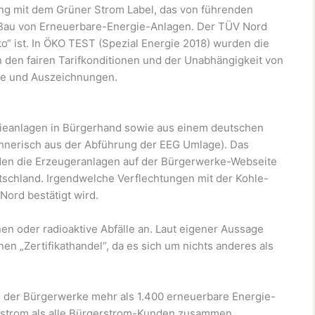
ung mit dem Grüner Strom Label, das von führenden
 Bau von Erneuerbare-Energie-Anlagen. Der TÜV Nord
ko“ ist. In ÖKO TEST (Spezial Energie 2018) wurden die
 den fairen Tarifkonditionen und der Unabhängigkeit von
se und Auszeichnungen.
ieanlagen in Bürgerhand sowie aus einem deutschen
chnerisch aus der Abführung der EEG Umlage). Das
den die Erzeugeranlagen auf der Bürgerwerke-Webseite
utschland. Irgendwelche Verflechtungen mit der Kohle-
Nord bestätigt wird.
en oder radioaktive Abfälle an. Laut eigener Aussage
n „Zertifikathandel“, da es sich um nichts anderes als
n der Bürgerwerke mehr als 1.400 erneuerbare Energie-
kostrom als alle Bürgerstrom-Kunden zusammen