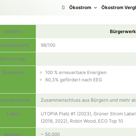
Ökostrom
Ökostrom Vergl
Anbieter
Bürgerwerk
esamtpunkte:
98/100
Bewertung:
Strommix:
100 % erneuerbare Energien
60,3% gefördert nach EEG
sonderheiten:
Zusammenschluss aus Bürgern und mehr als
Label:
UTOPIA Platz #1 (2023), Grüner Strom Labe
(2018, 2022), Robin Wood, ECO Top 10
Kunden:
~ 50.000